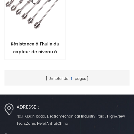
Résistance à l'huile du
capteur de niveau à
flotteur à interrupteur Reed
industriel
Un total de
1
pages
ADRESSE :
No.1 XiSan Road, Electromechanical Industry Park , High&New
Tech.Zone. Hefei,Anhui,China