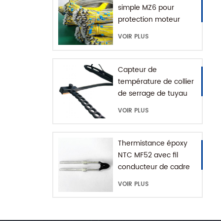
simple MZ6 pour
protection moteur
avec plage +60-180'C
VOIR PLUS
Capteur de
température de collier
de serrage de tuyau
d'eau série MFE-1
VOIR PLUS
avec chaîne
d'extension
Thermistance époxy
NTC MF52 avec fil
conducteur de cadre
VOIR PLUS