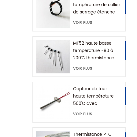
température de collier
de serrage étanche
IP68
VOIR PLUS
MF52 haute basse
température -80 à
200'C thermistance
époxy NTC
VOIR PLUS
Capteur de four
haute température
500'C avec
connecteur de terre
VOIR PLUS
Thermistance PTC