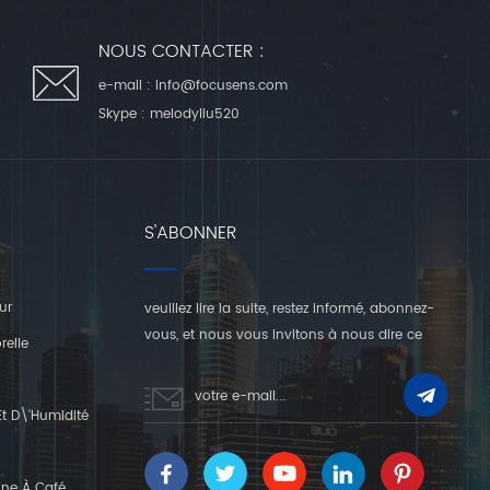
NOUS CONTACTER :
e-mail :
info@focusens.com
Skype :
melodyliu520
S'ABONNER
ur
veuillez lire la suite, restez informé, abonnez-
vous, et nous vous invitons à nous dire ce
relle
que vous en pensez.
t D\'humidité
ine À Café