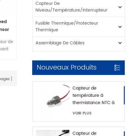
Capteur De
Niveau/température/interrupteur
eed
Fusible Thermique/protecteur
nsor
Thermique
pour
teur de
Assemblage De Câbles
ateur
uvent
 quand
r est
Nouveaux Produits
es de
s pour
ages
de la
Capteur de
ons de
température à
 et NC
thermistance NTC à
.
montage fileté pour
VOIR PLUS
machine à café avec
maison SUS316
Capteur de