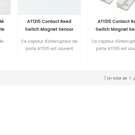
té
AT1315 Contact Reed
AT1315 Contact R
te
Switch Magnet Sensor
Switch Magnet Se
avec boîtier ABS pour
avec boîtier ABS 
de
Ce capteur d'interrupteur de
Ce capteur d'interrup
porte de réfrigérateur
porte de réfrigér
porte AT1315 est souvent
porte AT1315 est so
utilisé pour détecter quand
utilisé pour détecter
une porte ou un tiroir est
une porte ou un tiroi
ouvert, il a des pattes de
ouvert, il a des patt
montage et des trous pour
montage et des trou
Un total de
1
p
se visser sur le mur de la
se visser sur le mur 
porte. Les deux options de
porte. Les deux opti
modèle de travail NO et NC
modèle de travail NO
sont disponibles.
sont disponibles