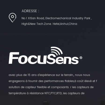
ADRESSE :
No.1 XiSan Road, Electromechanical Industry Park ,
High&New Tech.Zone. Hefei,Anhui,China
avec plus de 15 ans d'expérience sur le terrain,, nous nous
engageons à fournir des performances fiables,à coût élevé et f
solution de capteur flexible et composants. r les capteurs de
température à résistance NTC,PTC,RTD, les capteurs de
température numériques et les transmetteurs d'humidité, ainsi