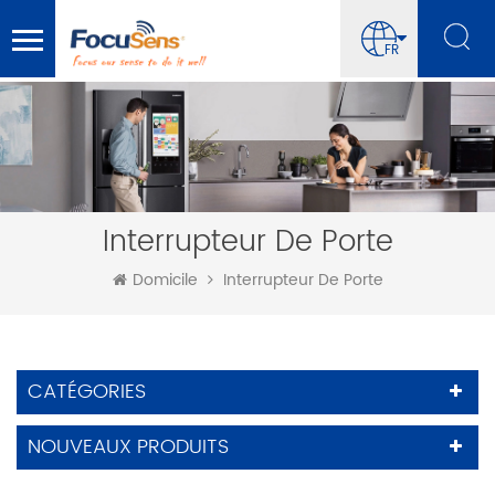
FR
Interrupteur De Porte
Domicile
Interrupteur De Porte
CATÉGORIES
NOUVEAUX PRODUITS