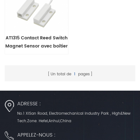
AT1315 Contact Reed Switch
Magnet Sensor avec boîtier
ABS pour porte de
réfrigérateur
Un total de
1
pages
ADRESSE :
No.1 XiSan Road, Electromechanical Industry Park , High&New
Tech.Zone. Hefei,Anhui,China
APPELEZ-NOUS :