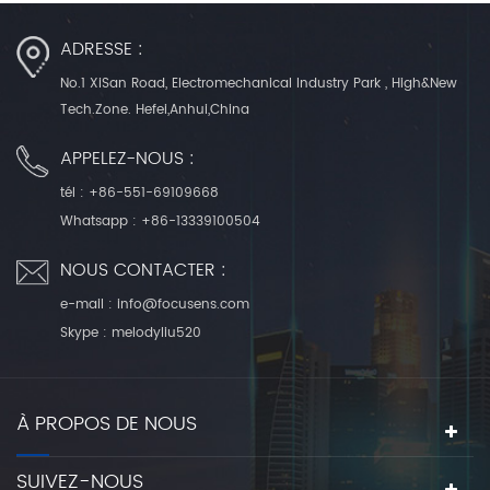
ADRESSE :
No.1 XiSan Road, Electromechanical Industry Park , High&New
Tech.Zone. Hefei,Anhui,China
APPELEZ-NOUS :
tél :
+86-551-69109668
Whatsapp :
+86-13339100504
NOUS CONTACTER :
e-mail :
info@focusens.com
Skype :
melodyliu520
À PROPOS DE NOUS
SUIVEZ-NOUS