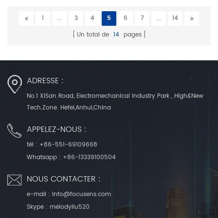
1
...
3
4
5
6
7
...
14
Un total de
14
pages
ADRESSE :
No.1 XiSan Road, Electromechanical Industry Park , High&New
Tech.Zone. Hefei,Anhui,China
APPELEZ-NOUS :
tél :
+86-551-69109668
Whatsapp :
+86-13339100504
NOUS CONTACTER :
e-mail :
info@focusens.com
Skype :
melodyliu520