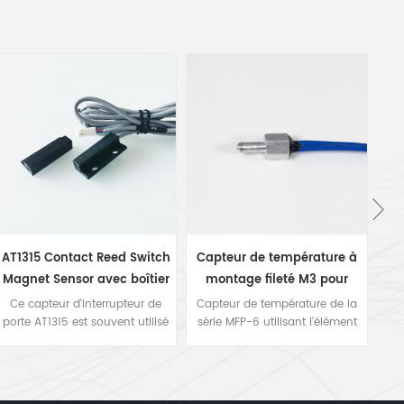
AT1315 Contact Reed Switch
Capteur de température à
si
Magnet Sensor avec boîtier
montage fileté M3 pour
ABS pour porte de
appareil de cuisson série
Ce capteur d'interrupteur de
Capteur de température de la
porte AT1315 est souvent utilisé
réfrigérateur
série MFP-6 utilisant l'élément
MFP
c
pour détecter quand une porte
de thermistance NTC . il s'agit
ou un tiroir est ouvert, il a des
d'un montage de capteur de
sp
pattes de montage et des trous
type à vis sur des appareils en
pour se visser sur le mur de la
vissant