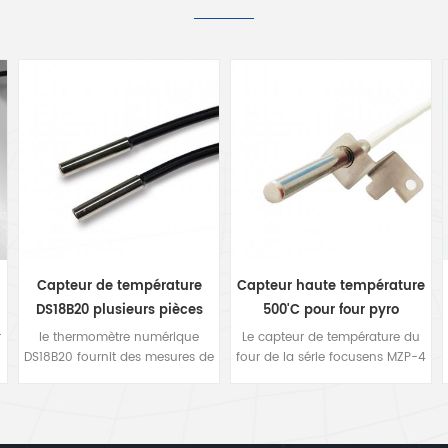
Capteur de température
Capteur haute température
n
DS18B20 plusieurs pièces
500'C pour four pyro
dans un bus à 1 fil
r
le thermomètre numérique
Le capteur de température du
DS18B20 fournit des mesures de
four de la série focusens MZP-4
température Celsius de 9 à 12
est spécialement conçu pour
bits et dispose d'une fonction
les fours domestiques et
d'alarme avec des points de
commerciaux à haute
e
déclenchement supérieurs et
température. l'artisanat et les