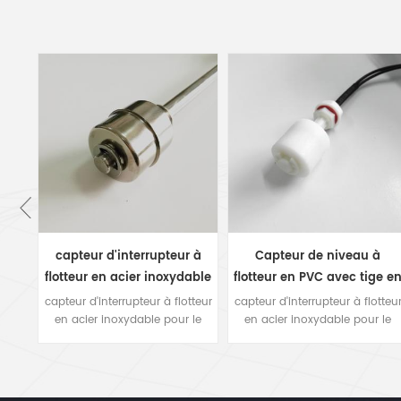
BR
capteur d'interrupteur à
Capteur de niveau à
flotteur en acier inoxydable
flotteur en PVC avec tige e
pour le niveau de liquide
PVC
r le
capteur d'interrupteur à flotteur
capteur d'interrupteur à flotteu
en acier inoxydable pour le
en acier inoxydable pour le
de
niveau de liquide L'interrupteur
niveau de liquide L'interrupteur
de niveau de liquide à flotteur
de niveau de liquide à flotteur
d'un
est principalement composé
est principalement composé
ne
d'un tube à roseau sec et d'une
d'un tube à roseau sec et d'un