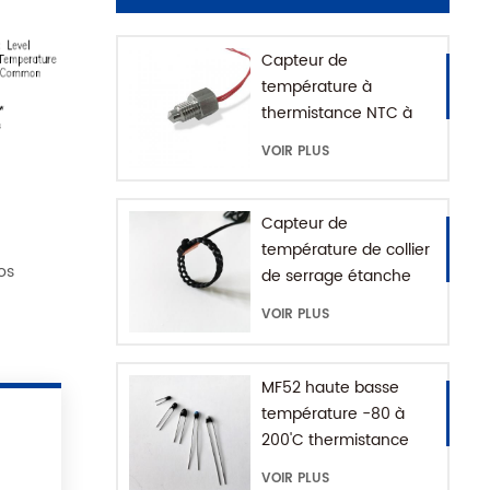
Capteur de
température à
thermistance NTC à
montage fileté pour
VOIR PLUS
machine à café avec
maison SUS316
Capteur de
température de collier
os
de serrage étanche
IP68
VOIR PLUS
MF52 haute basse
température -80 à
200'C thermistance
époxy NTC
VOIR PLUS