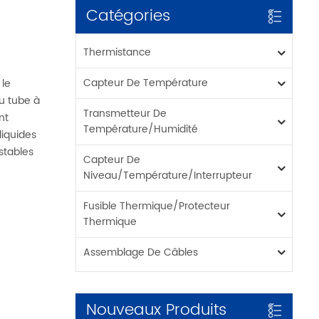
Catégories
Thermistance
Capteur De Température
 le
du tube à
Transmetteur De
nt
Température/humidité
liquides
stables
Capteur De
Niveau/température/interrupteur
Fusible Thermique/protecteur
Thermique
Assemblage De Câbles
Nouveaux Produits