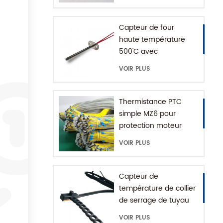
Capteur de four
haute température
500'C avec
connecteur de terre
VOIR PLUS
Thermistance PTC
simple MZ6 pour
protection moteur
avec plage +60-180'C
VOIR PLUS
Capteur de
température de collier
de serrage de tuyau
d'eau série MFE-1
VOIR PLUS