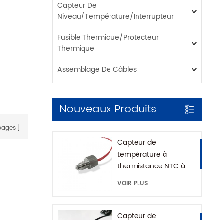
Capteur De
Niveau/température/interrupteur
Fusible Thermique/protecteur
Thermique
Assemblage De Câbles
Nouveaux Produits
ages
Capteur de
température à
thermistance NTC à
montage fileté pour
VOIR PLUS
machine à café avec
maison SUS316
Capteur de