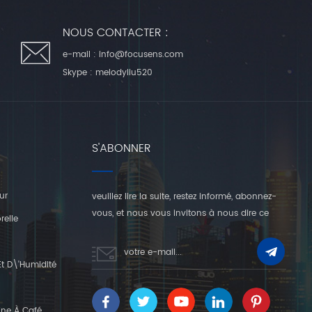
NOUS CONTACTER :
e-mail :
info@focusens.com
Skype :
melodyliu520
S'ABONNER
ur
veuillez lire la suite, restez informé, abonnez-
vous, et nous vous invitons à nous dire ce
relle
que vous en pensez.
t D\'humidité
ine À Café