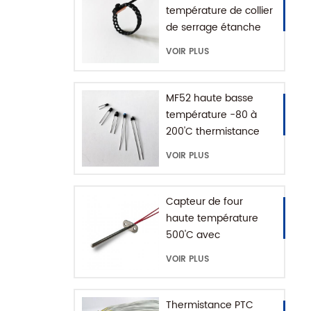
température de collier
de serrage étanche
IP68
VOIR PLUS
MF52 haute basse
température -80 à
200'C thermistance
époxy NTC
VOIR PLUS
Capteur de four
haute température
500'C avec
connecteur de terre
VOIR PLUS
Thermistance PTC