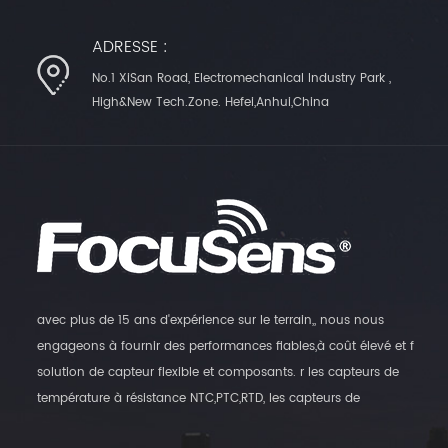
2501015●○ ry01-128 128
124±390 180 2501015●○ ry01-
ADRESSE :
130 130 127±3 100 180
No.1 XiSan Road, Electromechanical Industry Park ,
2501015●○ ry01-133 133 130±3
High&New Tech.Zone. Hefei,Anhui,China
100 180 2501015● ry01-135 135
130±3 100 180 2501015●●○
ry01-139 139 137±2 105 180
2501015●○ maquette
température d'action de
notation. température de
fusion . température de
maintien.tC max. temp.Tm
Caractéristiques électriques
avec plus de 15 ans d'expérience sur le terrain,, nous nous
approbations tension
engageons à fournir des performances fiables,à coût élevé et f
nominale devise notée tÜv
solution de capteur flexible et composants. r les capteurs de
vde cccTf(°C)Tf(°C)(°C)
température à résistance NTC,PTC,RTD, les capteurs de
(°C)AC（V）A ry01-142 142
température numériques et les transmetteurs d'humidité, ainsi
140 +2 –3 112 180 2501015●●○