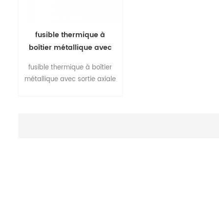
fusible thermique à
boîtier métallique avec
sortie axiale
fusible thermique à boîtier
métallique avec sortie axiale
Le fusible thermique de la
série ry01 est un dispositif de
protection sans
réinitialisation , qui est utilisé
pour empêcher divers
appareils électriques et de
chauffage , outils
dynamoélectriques et
équipements industriels de
surchauffer . lorsque la
température de travail