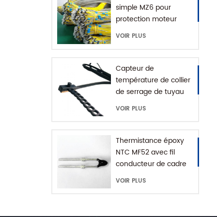
simple MZ6 pour
protection moteur
avec plage +60-180'C
VOIR PLUS
Capteur de
température de collier
de serrage de tuyau
d'eau série MFE-1
VOIR PLUS
avec chaîne
d'extension
Thermistance époxy
NTC MF52 avec fil
conducteur de cadre
VOIR PLUS