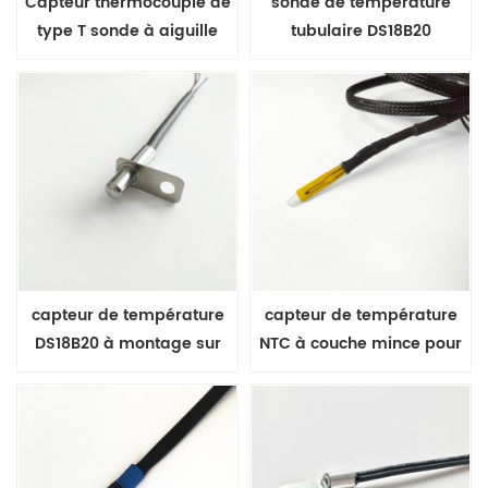
Capteur thermocouple de
sonde de température
type T sonde à aiguille
tubulaire DS18B20
G22-G27 pour le médical et
le laboratoire
capteur de température
capteur de température
DS18B20 à montage sur
NTC à couche mince pour
bride avec élément maxim
surface plane série MFP-1