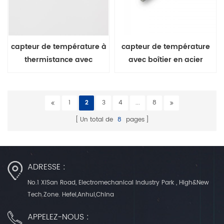
capteur de température à
capteur de température
thermistance avec
avec boîtier en acier
revêtement époxy
inoxydable cuivre laiton al
métal
1
2
3
4
...
8
Un total de
8
pages
ADRESSE :
No.1 XiSan Road, Electromechanical Industry Park , High&New
Tech.Zone. Hefei,Anhui,China
APPELEZ-NOUS :