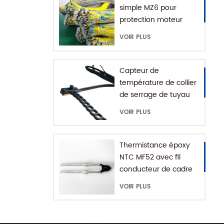
simple MZ6 pour
protection moteur
avec plage +60-180'C
VOIR PLUS
Capteur de
température de collier
de serrage de tuyau
d'eau série MFE-1
VOIR PLUS
avec chaîne
d'extension
Thermistance époxy
NTC MF52 avec fil
conducteur de cadre
VOIR PLUS