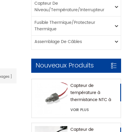
Capteur De
Niveau/température/interrupteur
Fusible Thermique/protecteur
Thermique
Assemblage De Câbles
Nouveaux Produits
ages
Capteur de
température à
thermistance NTC à
montage fileté pour
VOIR PLUS
machine à café avec
maison SUS316
Capteur de