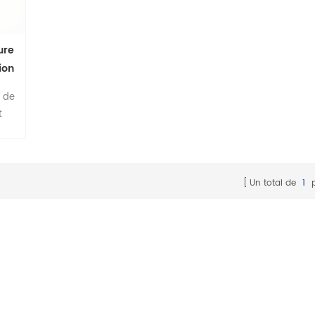
ure
ion
 de
t
nce
r de
ce
une
Un total de
1
p
es.
re
n de
e
ture