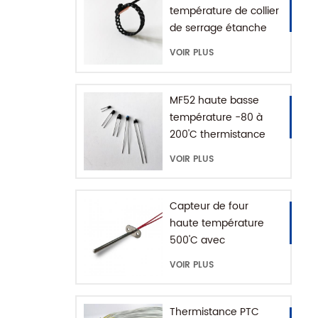
température de collier
de serrage étanche
IP68
VOIR PLUS
MF52 haute basse
température -80 à
200'C thermistance
époxy NTC
VOIR PLUS
Capteur de four
haute température
500'C avec
connecteur de terre
VOIR PLUS
Thermistance PTC