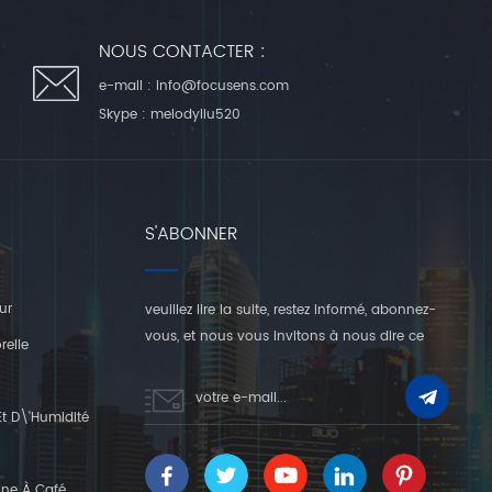
NOUS CONTACTER :
e-mail :
info@focusens.com
Skype :
melodyliu520
S'ABONNER
ur
veuillez lire la suite, restez informé, abonnez-
vous, et nous vous invitons à nous dire ce
relle
que vous en pensez.
t D\'humidité
ine À Café