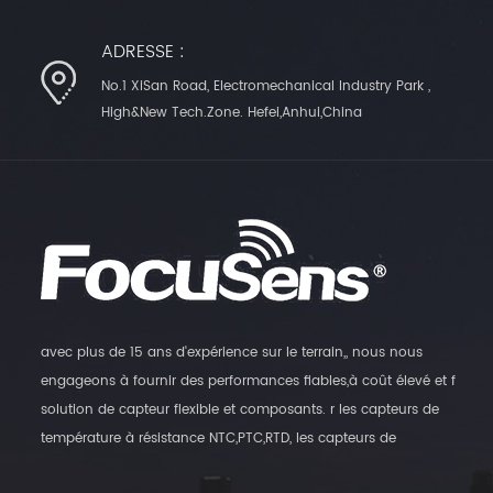
ADRESSE :
No.1 XiSan Road, Electromechanical Industry Park ,
High&New Tech.Zone. Hefei,Anhui,China
avec plus de 15 ans d'expérience sur le terrain,, nous nous
engageons à fournir des performances fiables,à coût élevé et f
solution de capteur flexible et composants. r les capteurs de
température à résistance NTC,PTC,RTD, les capteurs de
température numériques et les transmetteurs d'humidité, ainsi