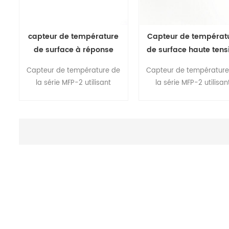
capteur de température
Capteur de températ
de surface à réponse
de surface haute tens
thermique rapide série
3000V série MFP-2
Capteur de température de
Capteur de température
MFP-2
la série MFP-2 utilisant
la série MFP-2 utilisan
l'élément de thermistance
l'élément de thermista
NTC. il s'agit d'un capteur de
NTC. il s'agit d'un capteu
type montage en surface
type montage en surfa
fixé aux appareils avec une
fixé aux appareils avec 
vis de montage de
vis de montage de
différentes tailles requises.
différentes tailles requis
les produits peuvent être
les produits peuvent êt
personnalisés en fonction de
personnalisés en fonctio
l'environnement ou de
l'environnement ou d
l'application de température
l'application de tempéra
différente.
différente.