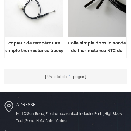
capteur de température
Colle simple dans la sonde
simple thermistance époxy
de thermistance NTC de
NTC avec câble d'extension
batterie à faible coût
Un total de
1
pages
ADRESSE :
No.1 XiSan Road, Electromechanical Industry Park , High&New
Tech.Zone. Hefei,Anhui,China