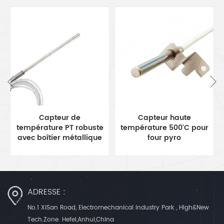
Capteur haute
assemblage de câbles
température 500'C pour
pour voiture EV
four pyro
ADRESSE :
No.1 XiSan Road, Electromechanical Industry Park , High&New
Tech.Zone. Hefei,Anhui,China