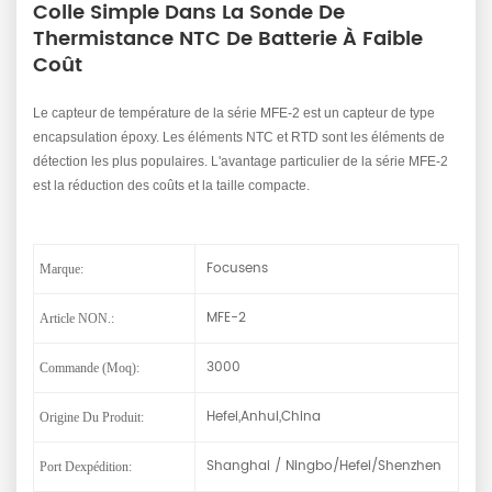
Colle Simple Dans La Sonde De
Thermistance NTC De Batterie À Faible
Coût
Le capteur de température de la série MFE-2 est un capteur de type
encapsulation époxy. Les éléments NTC et RTD sont les éléments de
détection les plus populaires. L'avantage particulier de la série MFE-2
est la réduction des coûts et la taille compacte.
Focusens
Marque:
MFE-2
Article NON.:
3000
Commande (moq):
Hefei,Anhui,China
Origine Du Produit:
Shanghai / Ningbo/Hefei/Shenzhen
Port Dexpédition: