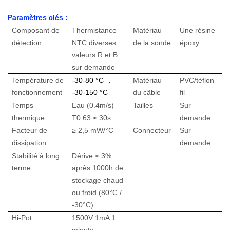
Paramètres clés :
Composant de
Thermistance
Matériau
Une résine
détection
NTC diverses
de la sonde
époxy
valeurs R et B
sur demande
Température de
-30-80
°C
，
Matériau
PVC/téflon
fonctionnement
-30-150
°C
du câble
fil
Temps
Eau (0.4m/s)
Tailles
Sur
thermique
T0.63 ≤ 30s
demande
Facteur de
≥
2,5 mW/°C
Connecteur
Sur
dissipation
demande
Stabilité à long
Dérive ≤ 3%
terme
après 1000h de
stockage chaud
ou froid (80°C /
-30°C)
Hi-Pot
1500V 1mA 1
minute