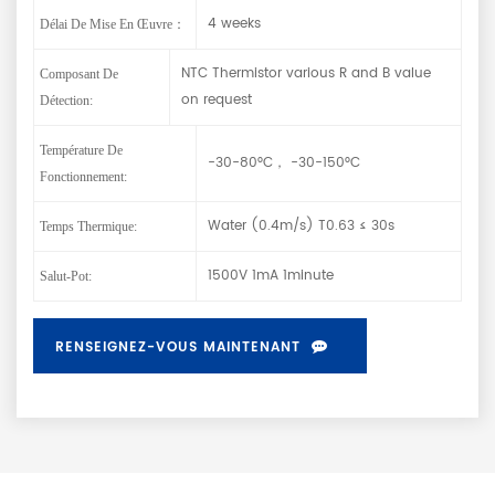
4 weeks
Délai De Mise En Œuvre：
NTC Thermistor various R and B value
Composant De
on request
Détection:
Température De
-30-80°C， -30-150°C
Fonctionnement:
Water (0.4m/s) T0.63 ≤ 30s
Temps Thermique:
1500V 1mA 1minute
Salut-Pot:
RENSEIGNEZ-VOUS MAINTENANT