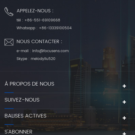
APPELEZ-NOUS :
tél :
+86-551-69109668
Whatsapp :
+86-13339100504
NOUS CONTACTER :
e-mail :
info@focusens.com
Skype :
melodyliu520
À PROPOS DE NOUS
SUIVEZ-NOUS
BALISES ACTIVES
S'ABONNER