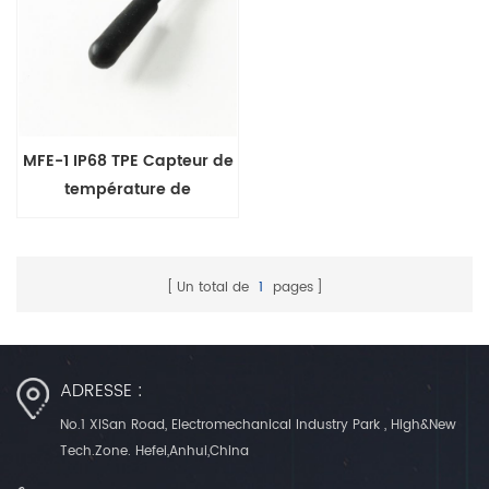
MFE-1 IP68 TPE Capteur de
température de
surmoulage Sonde
étanche 5x20mm
Un total de
1
pages
ADRESSE :
No.1 XiSan Road, Electromechanical Industry Park , High&New
Tech.Zone. Hefei,Anhui,China