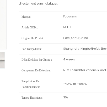
directement sans fabriquer.
Focusens
Marque:
MFE-1
Article NON.:
Hefei,Anhui,China
Origine Du Produit:
Shanghai / Ningbo/Hefei/She
Port Dexpédition:
4 weeks
Délai De Mise En Œuvre：
NTC Thermistor various R and 
Composant De Détection:
Température De
-40°C to +105°C
Fonctionnement:
30s
Temps Thermique: