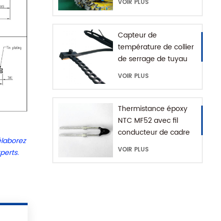
VOIR PLUS
Capteur de
température de collier
de serrage de tuyau
d'eau série MFE-1
VOIR PLUS
avec chaîne
d'extension
Thermistance époxy
NTC MF52 avec fil
conducteur de cadre
élaborez
VOIR PLUS
perts.