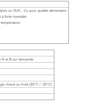
Nylon ou SUS，Cu pour qualité alimentaire
à forte humidité
e température
s R et B sur demande
ge chaud ou froid (80°C / -30°C)