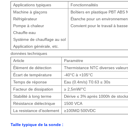
Applications typiques
Fonctionnalités
Machine à glaçons
Boîtiers en plastique PBT ABS 
Réfrigérateur
Étanche pour un environnement 
Pompe à chaleur
Convient pour le travail à bass
Chauffe-eau
Système de chauffage au sol
Application générale, etc.
données techniques
Article
Paramètre
Élément de détection
Thermistance NTC diverses valeur
Écart de température
-40°C à +105°C
Temps de réponse
Eau (0.4m/s) T0.63 ≤ 30s
Facteur de dissipation
≥ 2,5mW/°C
Stabilité à long terme
Dérive ≤ 3% après 1000h de stocka
Résistance diélectrique
1500 VCA
La resistance d'isolement
≥100MΩ 500VDC
Taille typique de la sonde :