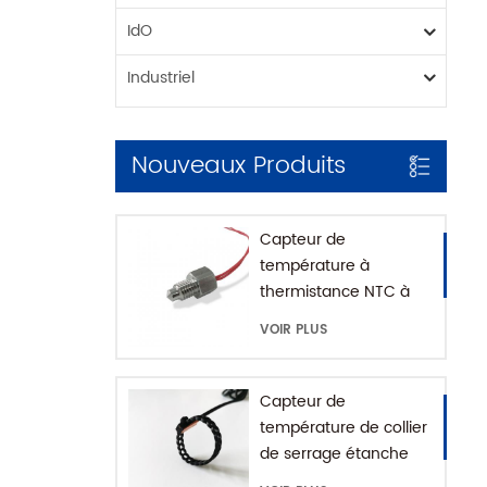
IdO
Industriel
Nouveaux Produits
Capteur de
température à
thermistance NTC à
montage fileté pour
VOIR PLUS
machine à café avec
maison SUS316
Capteur de
température de collier
de serrage étanche
IP68