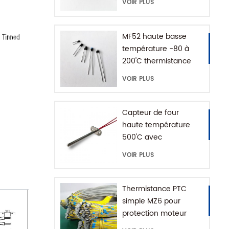
VOIR PLUS
MF52 haute basse
température -80 à
200'C thermistance
époxy NTC
VOIR PLUS
Capteur de four
haute température
500'C avec
connecteur de terre
VOIR PLUS
Thermistance PTC
simple MZ6 pour
protection moteur
avec plage +60-180'C