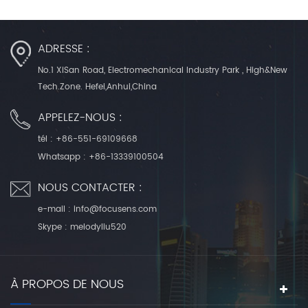
ADRESSE :
No.1 XiSan Road, Electromechanical Industry Park , High&New
Tech.Zone. Hefei,Anhui,China
APPELEZ-NOUS :
tél :
+86-551-69109668
Whatsapp :
+86-13339100504
NOUS CONTACTER :
e-mail :
info@focusens.com
Skype :
melodyliu520
À PROPOS DE NOUS