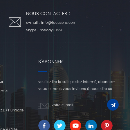
NOUS CONTACTER :
e-mail :
info@focusens.com
Skype :
melodyliu520
S'ABONNER
ur
veuillez lire la suite, restez informé, abonnez-
vous, et nous vous invitons à nous dire ce
relle
que vous en pensez.
t D\'humidité
ine À Café