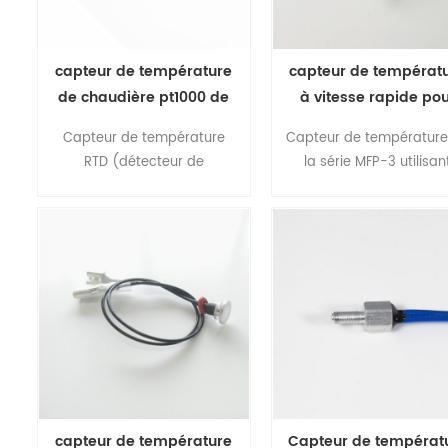
capteur de température
capteur de températ
de chaudière pt1000 de
à vitesse rapide po
haute précision
chaudière à café sér
Capteur de température
Capteur de température
MFP-3
RTD (détecteur de
la série MFP-3 utilisan
température à résistance)
l'élément de thermista
de haute précision, bonne
NTC., il s'agit d'un capteu
résolution, sûr et fiable,
type immersif qui sonde
utilisation pratique, peut être
capteur dans une cham
mesuré directement lors de
à liquide ou à air dont 
la fabrication de toutes
température doit êtr
sortes de liquide,
mesurée.
température moyenne de
vapeur et de gaz .
capteur de température
Capteur de températ