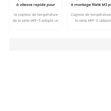
à vitesse rapide pour
à montage fileté M3 p
chaudière à café série
appareil de cuisson s
Le capteur de température
Capteur de température
MFP-5
MFP
de la série MFP-5 adopte un
la série MFP-6 utilisan
élément de thermistance
l'élément de thermista
NTC . c'est un boîtier
NTC . il s'agit d'un mont
métallique plat avec une
de capteur de type à vis
mesure de température de
des appareils en vissa
surface . les produits
peuvent être personnalisés
pour différents
environnements ou
applications de température
.