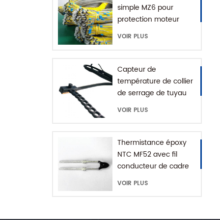
simple MZ6 pour
protection moteur
avec plage +60-180'C
VOIR PLUS
Capteur de
température de collier
de serrage de tuyau
d'eau série MFE-1
VOIR PLUS
avec chaîne
d'extension
Thermistance époxy
NTC MF52 avec fil
conducteur de cadre
VOIR PLUS