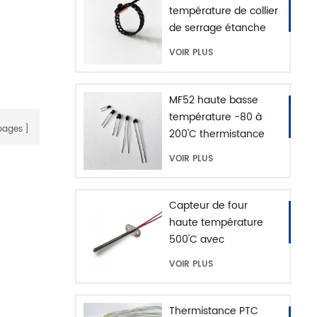
ients
température de collier
ctement
de serrage étanche
.
IP68
VOIR PLUS
MF52 haute basse
température -80 à
ages
200'C thermistance
époxy NTC
VOIR PLUS
Capteur de four
haute température
500'C avec
connecteur de terre
VOIR PLUS
Thermistance PTC