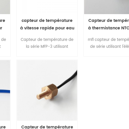
ure
capteur de température
Capteur de tempér
ur
à vitesse rapide pour eau
à thermistance NT
ie
potable série MFP-3
cafetière série 
 de
Capteur de température de
mfl capteur de tempé
t
la série MFP-3 utilisant
de série utilisant l'é
nce
l'élément de thermistance
de thermistance NTC.il
r de
NTC., il s'agit d'un capteur de
d'un montage de cap
 le
type immersif qui sonde le
vis sur des appareil
bre
capteur dans une chambre
visina hausing.t les p
la
à liquide ou à air dont la
peuvent être personn
e
température doit être
en fonction de
mesurée.
l'environnement o
l'application de temp
différente.twith notre
mature, il peut être f
avec une variété
ure
Capteur de température