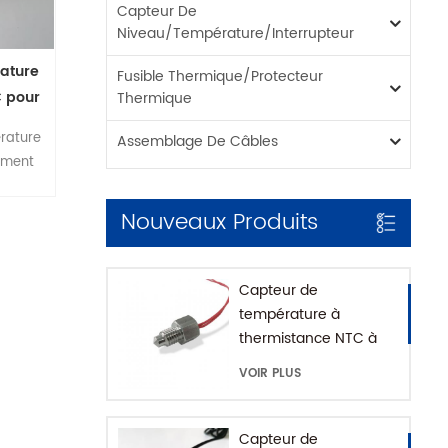
Capteur De
Niveau/température/interrupteur
ature
Fusible Thermique/protecteur
C pour
Thermique
MFL
rature
Assemblage De Câbles
lément
 s'agit
teur à
Nouveaux Produits
s par
roduits
alisés
Capteur de
température à
u de
thermistance NTC à
érature
montage fileté pour
VOIR PLUS
 métier
machine à café avec
abriqué
maison SUS316
 de
Capteur de