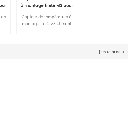
spécifications,les cl
our
à montage fileté M3 pour
peuvent utiliser dire
érie
appareil de cuisson série
sans fabrication
 de
Capteur de température à
MFP
t
montage fileté M3 utilisant
nce
l'élément de thermistance
age
NTC . il s'agit d'un montage
 sur
de capteur de type à vis sur
nt
des appareils en vissant . les
Un total de
1
p
produits peuvent être
personnalisés en fonction de
l'environnement ou de
l'application de température
différente .