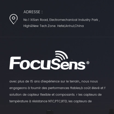
ADRESSE :
No.1 XiSan Road, Electromechanical Industry Park ,
High&New Tech.Zone. Hefei,Anhui,China
avec plus de 15 ans d'expérience sur le terrain,, nous nous
engageons à fournir des performances fiables,à coût élevé et f
solution de capteur flexible et composants. r les capteurs de
température à résistance NTC,PTC,RTD, les capteurs de
température numériques et les transmetteurs d'humidité, ainsi