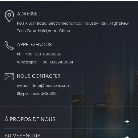
ADRESSE :
No.1 XiSan Road, Electromechanical Industry Park , High&New
Tech.Zone. Hefei,Anhui,China
APPELEZ-NOUS :
tél :
+86-551-69109668
Whatsapp :
+86-13339100504
NOUS CONTACTER :
e-mail :
info@focusens.com
Skype :
melodyliu520
À PROPOS DE NOUS
SUIVEZ-NOUS