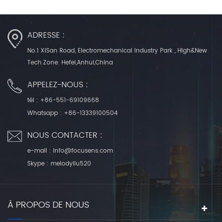
ADRESSE :
No.1 XiSan Road, Electromechanical Industry Park , High&New
Tech.Zone. Hefei,Anhui,China
APPELEZ-NOUS :
tél :
+86-551-69109668
Whatsapp :
+86-13339100504
NOUS CONTACTER :
e-mail :
info@focusens.com
Skype :
melodyliu520
À PROPOS DE NOUS