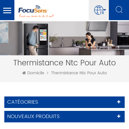
FR
Thermistance Ntc Pour Auto
Domicile
Thermistance Ntc Pour Auto
CATÉGORIES
NOUVEAUX PRODUITS