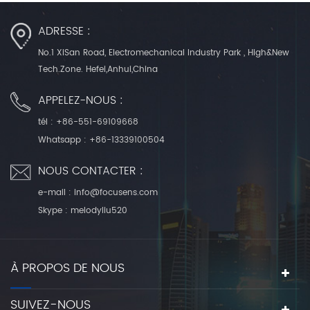
ADRESSE :
No.1 XiSan Road, Electromechanical Industry Park , High&New
Tech.Zone. Hefei,Anhui,China
APPELEZ-NOUS :
tél :
+86-551-69109668
Whatsapp :
+86-13339100504
NOUS CONTACTER :
e-mail :
info@focusens.com
Skype :
melodyliu520
À PROPOS DE NOUS
SUIVEZ-NOUS