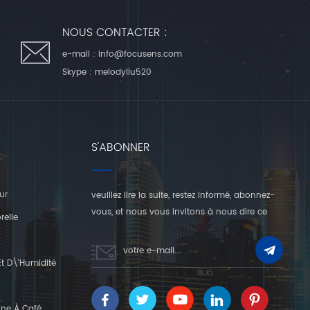
NOUS CONTACTER :
e-mail :
info@focusens.com
Skype :
melodyliu520
S'ABONNER
ur
veuillez lire la suite, restez informé, abonnez-
vous, et nous vous invitons à nous dire ce
relle
que vous en pensez.
t D\'humidité
ine À Café