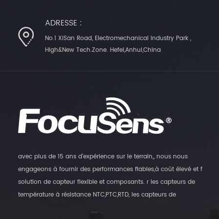
ADRESSE :
No.1 XiSan Road, Electromechanical Industry Park ,
High&New Tech.Zone. Hefei,Anhui,China
avec plus de 15 ans d'expérience sur le terrain,, nous nous
engageons à fournir des performances fiables,à coût élevé et f
solution de capteur flexible et composants. r les capteurs de
température à résistance NTC,PTC,RTD, les capteurs de
température numériques et les transmetteurs d'humidité, ainsi