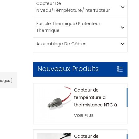
Capteur De
Niveau/température/interrupteur
Fusible Thermique/protecteur
Thermique
Assemblage De Câbles
Nouveaux Produits
ages
Capteur de
température à
thermistance NTC à
montage fileté pour
VOIR PLUS
machine à café avec
maison SUS316
Capteur de