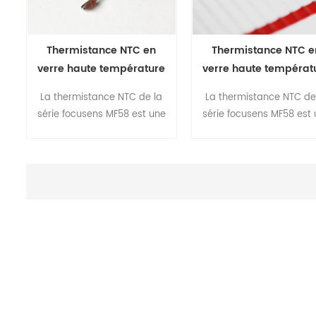
Thermistance NTC en
Thermistance NTC e
verre haute température
verre haute températ
MF58 avec fil radial
MF58C avec sortie axi
La thermistance NTC de la
La thermistance NTC de
série focusens MF58 est une
série focusens MF58 est
thermistance NTC de haute
thermistance NTC de ha
précision scellée dans du
précision scellée dans 
verre. il existe deux types de
verre. il existe deux type
sondes de thermistance
sondes de thermistan
MF58, le type de sonde
MF58, le type de sond
radiale avec les codes de
radiale avec les codes
commande MF58A et MF58B
commande MF58A et MF
est scellé comme une petite
est scellé comme une pe
perle de verre de diamètre
perle de verre de diamè
max.1.5mm et 2.2mm
max.1.5mm et 2.2mm
respectivement,la partie de
respectivement,la partie