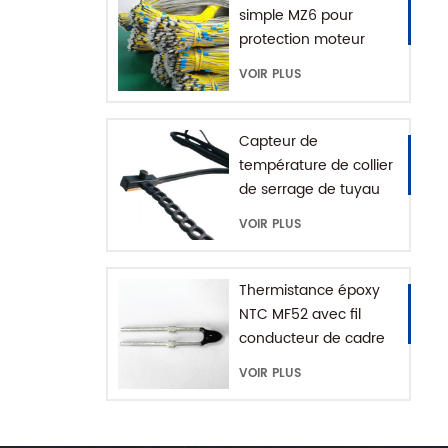
simple MZ6 pour
protection moteur
avec plage +60-180'C
VOIR PLUS
Capteur de
température de collier
de serrage de tuyau
d'eau série MFE-1
VOIR PLUS
avec chaîne
d'extension
Thermistance époxy
NTC MF52 avec fil
conducteur de cadre
VOIR PLUS