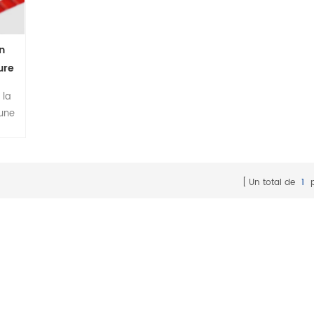
n
ure
ale
 la
 une
ute
du
s de
ce
Un total de
1
p
e
 de
58B
tite
tre
 de