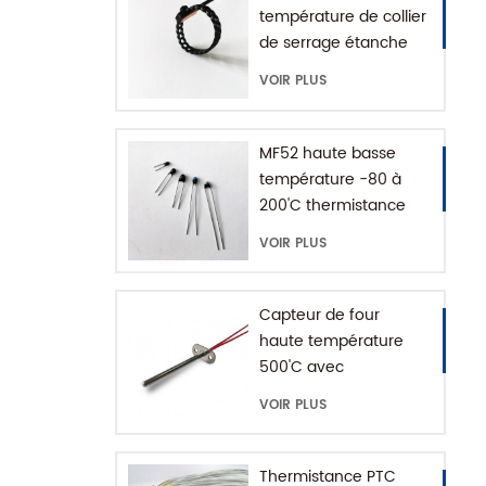
température de collier
de serrage étanche
IP68
VOIR PLUS
MF52 haute basse
température -80 à
200'C thermistance
époxy NTC
VOIR PLUS
Capteur de four
haute température
500'C avec
connecteur de terre
VOIR PLUS
Thermistance PTC