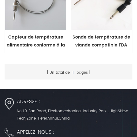
Capteur de température
Sonde de température de
alimentaire conforme à la
viande compatible FDA
FDA pour sous vide avec
pour four domestique
câble à isolation minérale
Un total de
1
pages
ADRESSE :
No.1 XiSan Road, Electromechanical Industry Park , High&New
Tech.Zone. Hefei,Anhui,China
APPELEZ-NOUS :