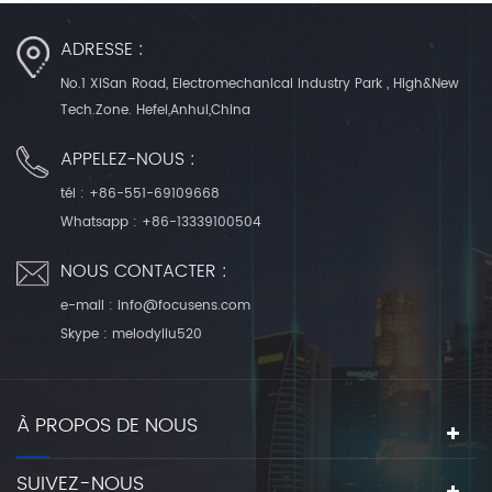
ADRESSE :
No.1 XiSan Road, Electromechanical Industry Park , High&New
Tech.Zone. Hefei,Anhui,China
APPELEZ-NOUS :
tél :
+86-551-69109668
Whatsapp :
+86-13339100504
NOUS CONTACTER :
e-mail :
info@focusens.com
Skype :
melodyliu520
À PROPOS DE NOUS
SUIVEZ-NOUS