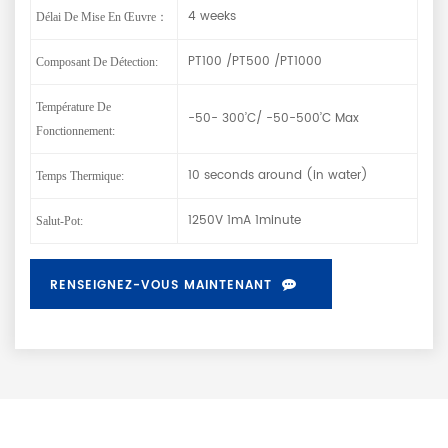
4 weeks
Délai De Mise En Œuvre：
PT100 /PT500 /PT1000
Composant De Détection:
Température De
-50- 300’C/ -50-500’C Max
Fonctionnement:
10 seconds around (in water)
Temps Thermique:
1250V 1mA 1minute
Salut-Pot:
RENSEIGNEZ-VOUS MAINTENANT