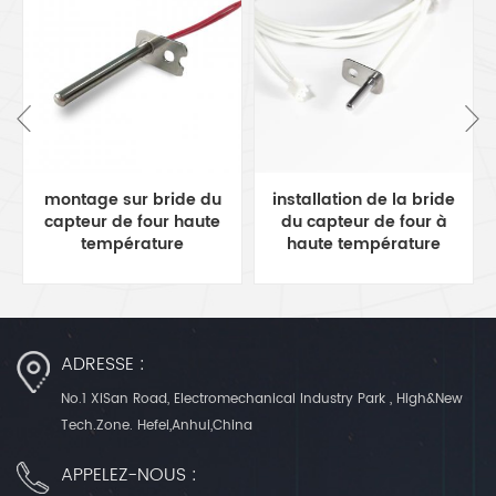
installation de la bride
Capteur de four haute
du capteur de four à
température 500'C avec
haute température
connecteur de masse
6.3mm
ADRESSE :
No.1 XiSan Road, Electromechanical Industry Park , High&New
Tech.Zone. Hefei,Anhui,China
APPELEZ-NOUS :