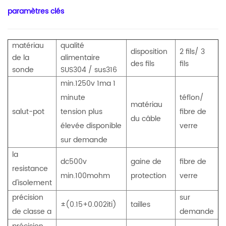
paramètres clés
matériau
qualité
disposition
2 fils/ 3
de la
alimentaire
des fils
fils
sonde
SUS304 / sus316
min.1250v 1ma 1
minute
téflon/
matériau
salut-pot
tension plus
fibre de
du câble
élevée disponible
verre
sur demande
la
dc500v
gaine de
fibre de
resistance
min.100mohm
protection
verre
d'isolement
précision
sur
±(0.15+0.002iti)
tailles
de classe a
demande