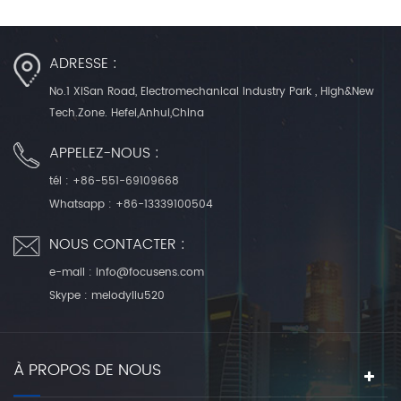
ADRESSE :
No.1 XiSan Road, Electromechanical Industry Park , High&New
Tech.Zone. Hefei,Anhui,China
APPELEZ-NOUS :
tél :
+86-551-69109668
Whatsapp :
+86-13339100504
NOUS CONTACTER :
e-mail :
info@focusens.com
Skype :
melodyliu520
À PROPOS DE NOUS