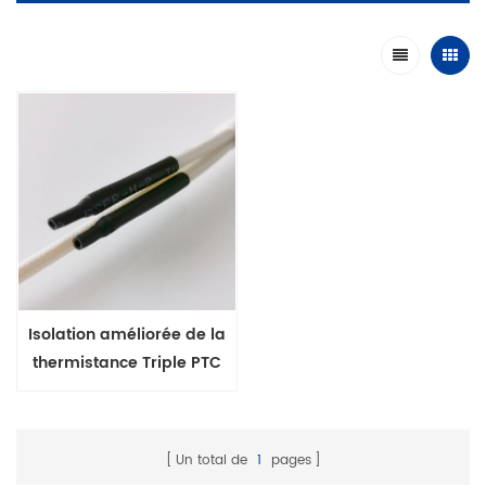
Isolation améliorée de la
thermistance Triple PTC
MZ6 pour la plage de
température
d'enroulement + 60-180'C
Un total de
1
pages