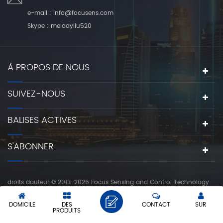
e-mail :
info@focusens.com
Skype :
melodyliu520
À PROPOS DE NOUS
SUIVEZ-NOUS
BALISES ACTIVES
S'ABONNER
droits dauteur © 2013-2026 Focus Sensing and Control Technology
Co., Ltd.. tous les droits sont réservés.
réseau ipv6 pris en charge
DOMICILE
DES
CONTACT
SUR
|
|
PLAN DU SITE
XML
POLITIQUE DE CONFIDENTIALITÉ
PRODUITS