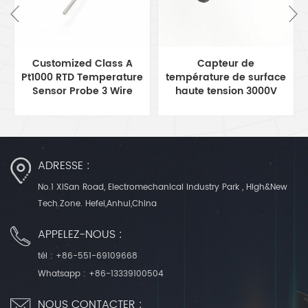
Customized Class A
Capteur de
Pt1000 RTD Temperature
température de surface
Sensor Probe 3 Wire
haute tension 3000V
série MFP-2
ADRESSE :
No.1 XiSan Road, Electromechanical Industry Park , High&New
Tech.Zone. Hefei,Anhui,China
APPELEZ-NOUS :
tél :
+86-551-69109668
Whatsapp :
+86-13339100504
NOUS CONTACTER :