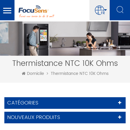
FR
Thermistance NTC 10K Ohms
Domicile
Thermistance NTC 10K Ohms
CATÉGORIES
NOUVEAUX PRODUITS