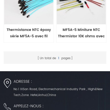
Thermistance NTC époxy
MF5A-5 Miniture NTC
série MF5A-5 avec fil
Thermistor 10K ohms avec
conducteur PTFE
isolation PTFE PFA
Un total de
1
pages
ADRESSE :
No.1 XiSan Road, Electromechanical Industry Park , High&New
Tech.Zone. Hefei,Anhui,China
APPELEZ-NOUS :