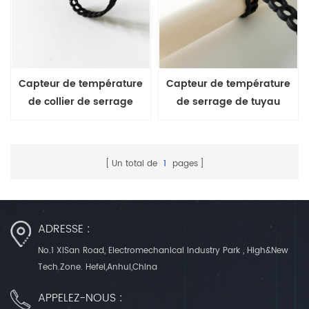
Capteur de température
Capteur de température
de collier de serrage
de serrage de tuyau
étanche IP68
étanche IP68
Un total de
1
pages
ADRESSE :
No.1 XiSan Road, Electromechanical Industry Park , High&New
Tech.Zone. Hefei,Anhui,China
APPELEZ-NOUS :