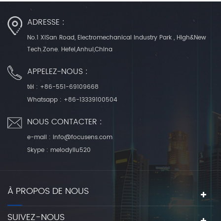
ADRESSE :
No.1 XiSan Road, Electromechanical Industry Park , High&New
Tech.Zone. Hefei,Anhui,China
APPELEZ-NOUS :
tél :
+86-551-69109668
Whatsapp :
+86-13339100504
NOUS CONTACTER :
e-mail :
info@focusens.com
Skype :
melodyliu520
À PROPOS DE NOUS
SUIVEZ-NOUS