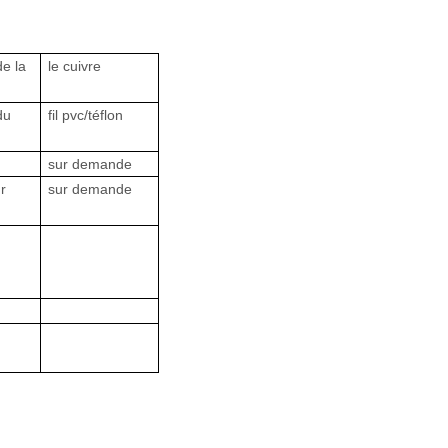
de la
le cuivre
du
fil pvc/téflon
sur demande
r
sur demande