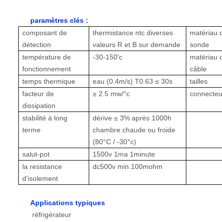
paramètres clés :
composant de
thermistance ntc diverses
matériau 
détection
valeurs R et B sur demande
sonde
température de
-30-150'c
matériau 
fonctionnement
câble
temps thermique
eau (0.4m/s) T0.63 ≤ 30s
tailles
facteur de
≥
2.5 mw/°c
connecteu
dissipation
stabilité à long
dérive ≤ 3% après 1000h
terme
chambre chaude ou froide
(80°C / -30°c)
salut-pot
1500v 1ma 1minute
la resistance
dc500v min.100mohm
d'isolement
Applications typiques
réfrigérateur