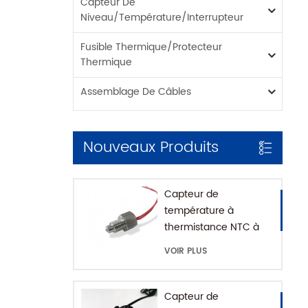
Capteur De
Niveau/température/interrupteur
Fusible Thermique/protecteur
Thermique
Assemblage De Câbles
Nouveaux Produits
Capteur de
température à
thermistance NTC à
montage fileté pour
VOIR PLUS
machine à café avec
maison SUS316
Capteur de