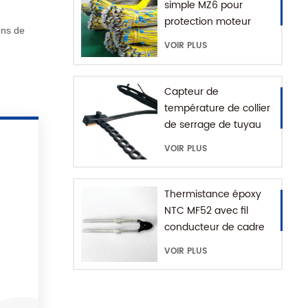
simple MZ6 pour
protection moteur
ons de
avec plage +60-180'C
VOIR PLUS
Capteur de
température de collier
de serrage de tuyau
d'eau série MFE-1
VOIR PLUS
avec chaîne
d'extension
Thermistance époxy
NTC MF52 avec fil
conducteur de cadre
VOIR PLUS