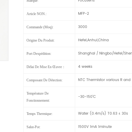
Focusens
Marque:
MFP-2
Article NON.:
3000
Commande (moq):
Hefei,Anhui,China
Origine Du Produit:
Shanghai / Ningbo/Hefei/She
Port Dexpédition:
4 weeks
Délai De Mise En Œuvre：
NTC Thermistor various R and 
Composant De Détection:
Température De
-30-150’C
Fonctionnement:
Water (0.4m/s) T0.63 ≤ 30s
Temps Thermique:
1500V 1mA 1minute
Salut-Pot: