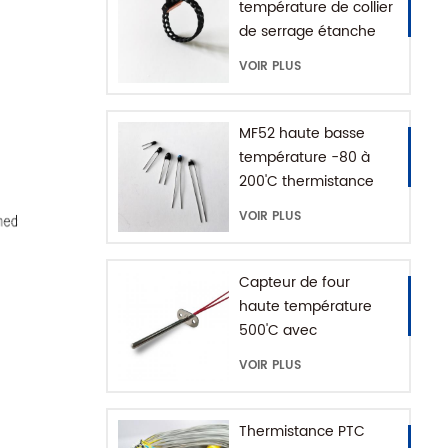
température de collier
de serrage étanche
IP68
VOIR PLUS
MF52 haute basse
température -80 à
200'C thermistance
époxy NTC
VOIR PLUS
Capteur de four
haute température
500'C avec
connecteur de terre
VOIR PLUS
Thermistance PTC