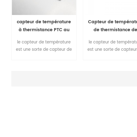
capteur de température
Capteur de températ
à thermistance PTC au
de thermistance d
silicium série FTY
silicium PTC pour la s
le capteur de température
le capteur de températ
FTY de protection d
est une sorte de capteur de
est une sorte de capteu
moteur de voiture E
température au silicium, il a
température au silicium, 
un coefficient de
un coefficient de
température positif de
température positif d
résistance (PTC) et convient
résistance (PTC) et conv
pour une utilisation dans les
pour une utilisation dans
systèmes de mesure et de
systèmes de mesure et
contrôle.des tolérances de
contrôle.des tolérances
0.5% ou d'autres sélections
0.5% ou d'autres sélecti
spéciales sont disponibles
spéciales sont disponib
sur demande.
sur demande.