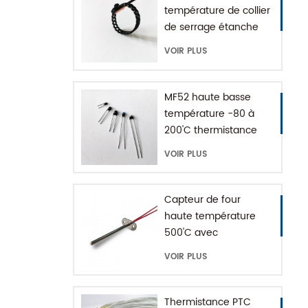
température de collier
de serrage étanche
IP68
VOIR PLUS
MF52 haute basse
température -80 à
200'C thermistance
époxy NTC
VOIR PLUS
Capteur de four
haute température
500'C avec
connecteur de terre
VOIR PLUS
Thermistance PTC