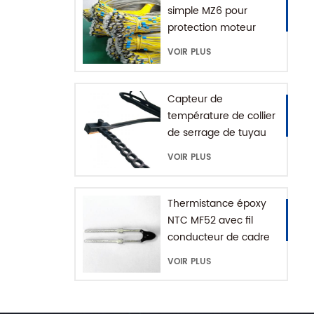
simple MZ6 pour
protection moteur
avec plage +60-180'C
VOIR PLUS
Capteur de
température de collier
de serrage de tuyau
d'eau série MFE-1
VOIR PLUS
avec chaîne
d'extension
Thermistance époxy
NTC MF52 avec fil
conducteur de cadre
VOIR PLUS