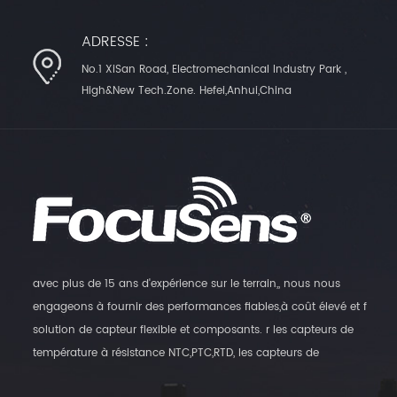
ADRESSE :
No.1 XiSan Road, Electromechanical Industry Park ,
High&New Tech.Zone. Hefei,Anhui,China
avec plus de 15 ans d'expérience sur le terrain,, nous nous
engageons à fournir des performances fiables,à coût élevé et f
solution de capteur flexible et composants. r les capteurs de
température à résistance NTC,PTC,RTD, les capteurs de
température numériques et les transmetteurs d'humidité, ainsi