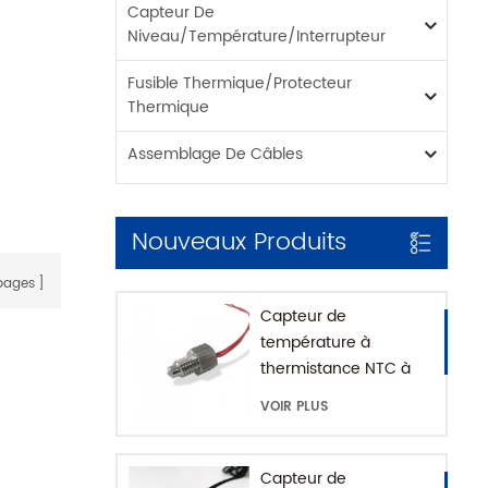
Capteur De
Niveau/température/interrupteur
Fusible Thermique/protecteur
Thermique
Assemblage De Câbles
Nouveaux Produits
ages
Capteur de
température à
thermistance NTC à
montage fileté pour
VOIR PLUS
machine à café avec
maison SUS316
Capteur de