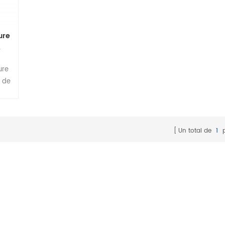
ure
e
érie
ure
e
r de
V
il a
e
ient
Un total de
1
p
 les
 de
 de
ons
les