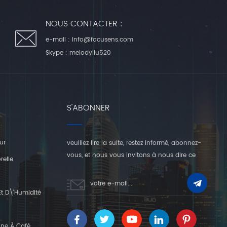
NOUS CONTACTER :
e-mail :
info@focusens.com
Skype :
melodyliu520
S'ABONNER
ur
veuillez lire la suite, restez informé, abonnez-
vous, et nous vous invitons à nous dire ce
relle
que vous en pensez.
t D\'humidité
ine À Café