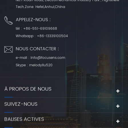
No.1 XiSan Road, Electromechanical Industry Park , High&New
Tech.Zone. Hefei,Anhui,China
APPELEZ-NOUS :
tél :
+86-551-69109668
Whatsapp :
+86-13339100504
NOUS CONTACTER :
e-mail :
info@focusens.com
Skype :
melodyliu520
À PROPOS DE NOUS
SUIVEZ-NOUS
BALISES ACTIVES