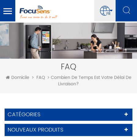
FR
FAQ
Combien De Temps Est Votre Délai De
Domicile
FAQ
Livraison?
CATÉGORIES
NOUVEAUX PRODUITS