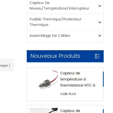
Capteur De
Niveau/température/interrupteur
Fusible Thermique/protecteur
Thermique
Assemblage De Câbles
Nouveaux Produits
ages
Capteur de
température à
thermistance NTC à
montage fileté pour
VOIR PLUS
machine à café avec
maison SUS316
Capteur de