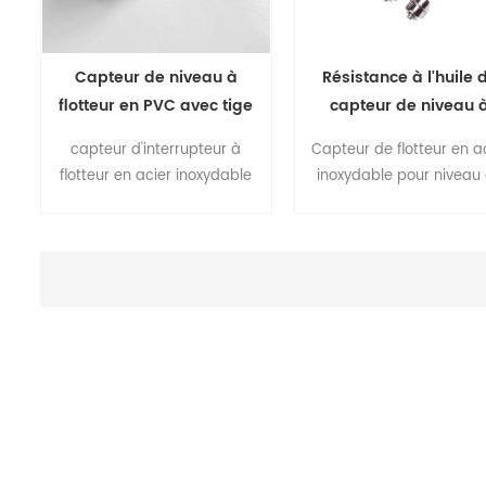
Capteur de niveau à
Résistance à l'huile 
flotteur en PVC avec tige
capteur de niveau 
en PVC
flotteur à interrupte
capteur d'interrupteur à
Capteur de flotteur en a
Reed industriel
flotteur en acier inoxydable
inoxydable pour niveau
pour le niveau de liquide
liquide L'interrupteur 
L'interrupteur de niveau de
niveau de liquide à flott
liquide à flotteur est
est principalement com
principalement composé
d'un tube à roseau sec 
d'un tube à roseau sec et
d'une boule flottante, l
d'une boule flottante, le
matériau magnétique d
matériau magnétique dans
le flotteur, le flotteur mo
le flotteur, le flotteur monte
et descend avec le niv
et descend avec le niveau
de liquide mesuré, touc
de liquide mesuré, touchant
l'action du tube à rose
l'action du tube à roseau
sec et détectant la posi