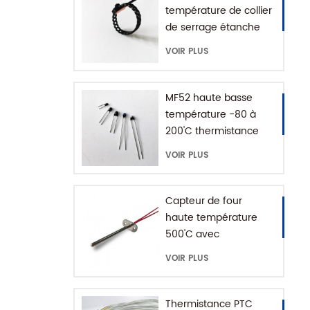
température de collier
de serrage étanche
IP68
VOIR PLUS
MF52 haute basse
température -80 à
200'C thermistance
époxy NTC
VOIR PLUS
Capteur de four
haute température
500'C avec
connecteur de terre
VOIR PLUS
Thermistance PTC