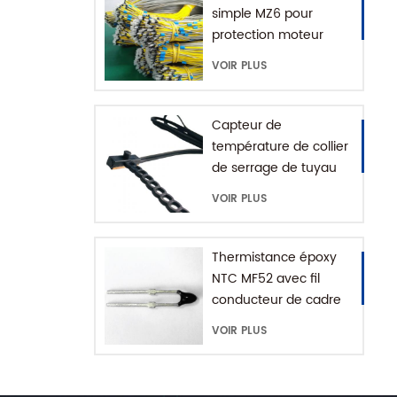
simple MZ6 pour
protection moteur
avec plage +60-180'C
VOIR PLUS
Capteur de
température de collier
de serrage de tuyau
d'eau série MFE-1
VOIR PLUS
avec chaîne
d'extension
Thermistance époxy
NTC MF52 avec fil
conducteur de cadre
VOIR PLUS