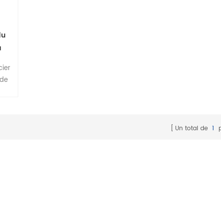
du
à
ur
cier
 de
de
eur
posé
et
Un total de
1
p
e
ans
nte
eau
hant
au
tion