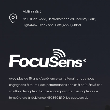
ADRESSE :
No.1 XiSan Road, Electromechanical Industry Park ,
High&New Tech.Zone. Hefei,Anhui,China
avec plus de 15 ans d'expérience sur le terrain,, nous nous
engageons à fournir des performances fiables,à coût élevé et f
solution de capteur flexible et composants. r les capteurs de
température à résistance NTC,PTC,RTD, les capteurs de
température numériques et les transmetteurs d'humidité, ainsi