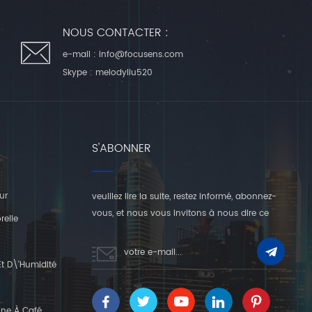
NOUS CONTACTER :
e-mail :
info@focusens.com
Skype :
melodyliu520
S'ABONNER
ur
veuillez lire la suite, restez informé, abonnez-
vous, et nous vous invitons à nous dire ce
relle
que vous en pensez.
t D\'humidité
ine À Café