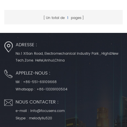
Un total de
1
pages
ADRESSE :
No.1 XiSan Road, Electromechanical Industry Park , High&New
Tech.Zone. Hefei,Anhui,China
APPELEZ-NOUS :
tél :
+86-551-69109668
Whatsapp :
+86-13339100504
NOUS CONTACTER :
e-mail :
info@focusens.com
Skype :
melodyliu520