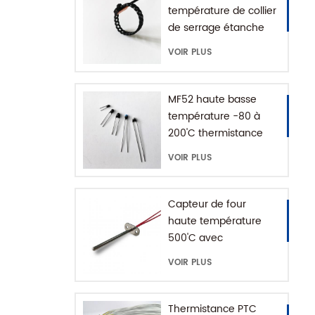
température de collier
de serrage étanche
IP68
VOIR PLUS
MF52 haute basse
température -80 à
200'C thermistance
époxy NTC
VOIR PLUS
Capteur de four
haute température
500'C avec
connecteur de terre
VOIR PLUS
Thermistance PTC