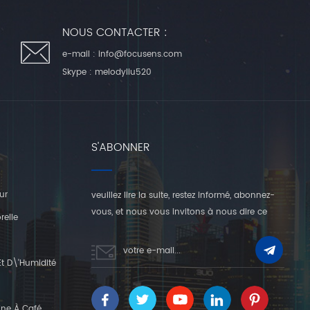
NOUS CONTACTER :
e-mail :
info@focusens.com
Skype :
melodyliu520
S'ABONNER
ur
veuillez lire la suite, restez informé, abonnez-
vous, et nous vous invitons à nous dire ce
relle
que vous en pensez.
t D\'humidité
ine À Café