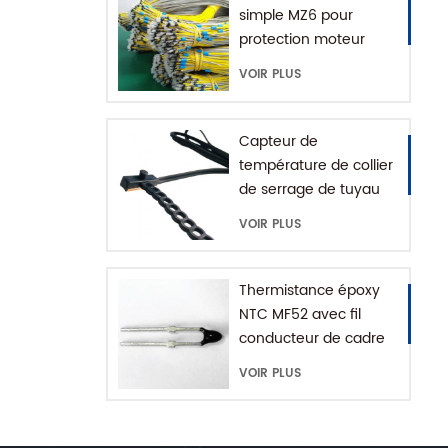
simple MZ6 pour
protection moteur
avec plage +60-180'C
VOIR PLUS
Capteur de
température de collier
de serrage de tuyau
d'eau série MFE-1
VOIR PLUS
avec chaîne
d'extension
Thermistance époxy
NTC MF52 avec fil
conducteur de cadre
VOIR PLUS