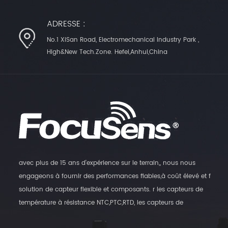
ADRESSE :
No.1 XiSan Road, Electromechanical Industry Park ,
High&New Tech.Zone. Hefei,Anhui,China
avec plus de 15 ans d'expérience sur le terrain,, nous nous
engageons à fournir des performances fiables,à coût élevé et f
solution de capteur flexible et composants. r les capteurs de
température à résistance NTC,PTC,RTD, les capteurs de
température numériques et les transmetteurs d'humidité, ainsi