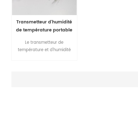
Transmetteur d'humidité
de température portable
série FHT10-V2 sortie 4-
Le transmetteur de
20ma
température et d'humidité
de la série focusens FHT10
est une solution rentable,
très précise et fiable pour
mesurer l'humidité relative
de l'air et la température. le
boîtier minimise les coûts
d'installation et offre une
protection exceptionnelle
contre la contamination et
la condensation,
garantissant ainsi un