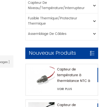
Capteur De
Niveau/température/interrupteur
Fusible Thermique/protecteur
Thermique
Assemblage De Câbles
Nouveaux Produits
ages
Capteur de
température à
thermistance NTC à
montage fileté pour
VOIR PLUS
machine à café avec
maison SUS316
Capteur de