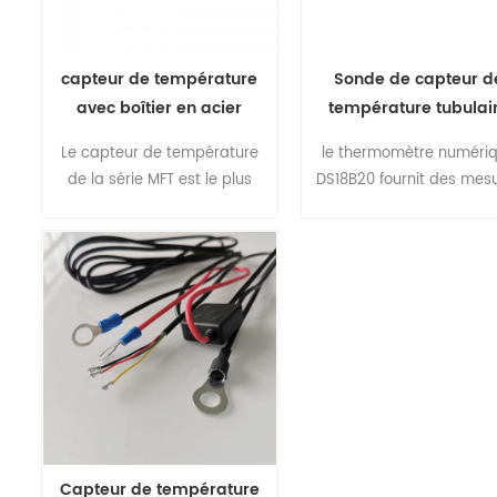
capteur de température
Sonde de capteur d
avec boîtier en acier
température tubulai
inoxydable cuivre laiton
DS18B20 de 5 mm d
Le capteur de température
le thermomètre numéri
al métal
diamètre
de la série MFT est le plus
DS18B20 fournit des mes
couramment utilisé pour
de température Celsius 
divers environnements de
à 12 bits et dispose d'u
détection . il est fabriqué
fonction d'alarme avec 
avec une maison métallique
points de déclencheme
tubulaire avec un matériau
supérieurs et inférieur
comme SUS304 SUS316
programmables par
cuivre laiton aluminium etc.
l'utilisateur non volatils
taille de la sonde , la jauge
du câble d'extension et
l'interface du connecteur
sont flexibles exigés
Capteur de température