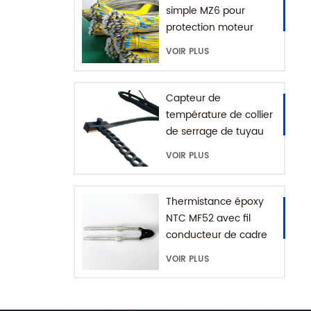
simple MZ6 pour
protection moteur
avec plage +60-180'C
VOIR PLUS
Capteur de
température de collier
de serrage de tuyau
d'eau série MFE-1
VOIR PLUS
avec chaîne
d'extension
Thermistance époxy
NTC MF52 avec fil
conducteur de cadre
VOIR PLUS