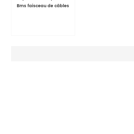
disponibles pour diverses
Bms faisceau de câbles
applications.
pour moniteur de batterie