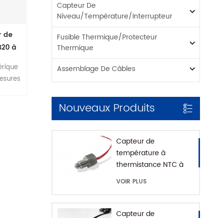
Capteur De
Niveau/température/interrupteur
r de
Fusible Thermique/protecteur
B20 à
Thermique
é
érique
Assemblage De Câbles
mesures
us de 9
d'une
Nouveaux Produits
ec des
ement
eurs
Capteur de
par
température à
ls . le
thermistance NTC à
sur un
montage fileté pour
VOIR PLUS
nition,
machine à café avec
seule
maison SUS316
(et
Capteur de