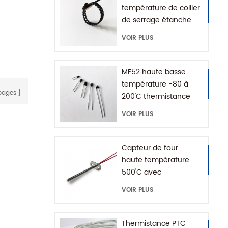
température de collier
c un
de serrage étanche
tral.
IP68
VOIR PLUS
MF52 haute basse
température -80 à
ages
200'C thermistance
époxy NTC
VOIR PLUS
Capteur de four
haute température
500'C avec
connecteur de terre
VOIR PLUS
Thermistance PTC