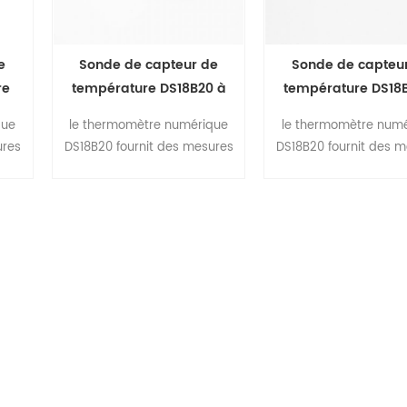
e
Sonde de capteur de
Sonde de capteu
re
température DS18B20 à
température DS18
e
montage fileté
montage filet
que
le thermomètre numérique
le thermomètre num
ures
DS18B20 fournit des mesures
DS18B20 fournit des 
de 9
de température Celsius de 9
de température Celsi
ne
à 12 bits et dispose d'une
à 12 bits et dispose 
des
fonction d'alarme avec des
fonction d'alarme av
nt
points de déclenchement
points de déclench
s
supérieurs et inférieurs
supérieurs et inféri
programmables par
programmables 
.
l'utilisateur non volatils . le
l'utilisateur non volati
DS18B20 communique sur un
DS18B20 communique 
bus à 1 fil qui, par définition,
bus à 1 fil qui, par défi
ne nécessite qu'une seule
ne nécessite qu'une 
ligne de données (et
ligne de données 