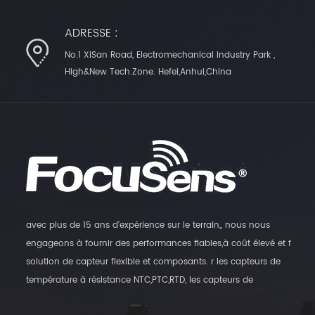
ADRESSE :
No.1 XiSan Road, Electromechanical Industry Park ,
High&New Tech.Zone. Hefei,Anhui,China
avec plus de 15 ans d'expérience sur le terrain,, nous nous
engageons à fournir des performances fiables,à coût élevé et f
solution de capteur flexible et composants. r les capteurs de
température à résistance NTC,PTC,RTD, les capteurs de
température numériques et les transmetteurs d'humidité, ainsi