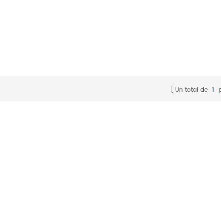
masse) pour la
masse) pour la
communication avec un
communication ave
microprocesseur central.
microprocesseur cen
Un total de
1
p