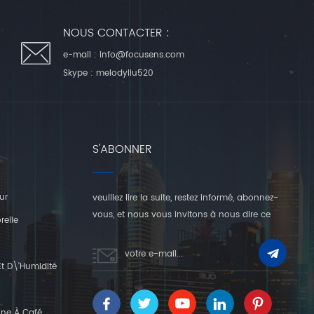
NOUS CONTACTER :
e-mail :
info@focusens.com
Skype :
melodyliu520
S'ABONNER
ur
veuillez lire la suite, restez informé, abonnez-
vous, et nous vous invitons à nous dire ce
relle
que vous en pensez.
t D\'humidité
ine À Café